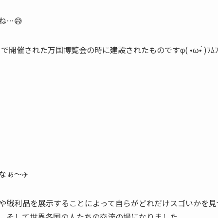
ね…😅
リで開催された万国博覧会の時に建設されたものですφ( •ω•́ )ﾌﾑﾌ
ぁ〜✈️
や戦利品を展示することによって自らがどれだけスゴいかを見
、そして世界各国の人たちの交流の場になりました。