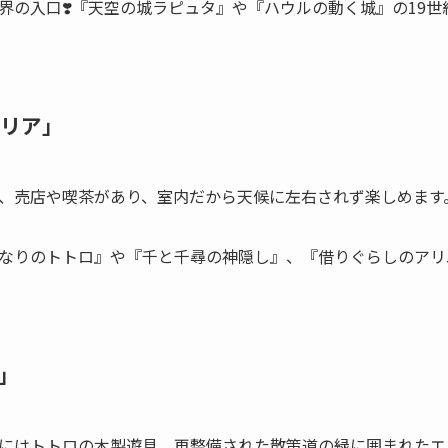
界の入口❣️『天空の城ラピュタ』や『ハウルの動く城』の19
リア」
、売店や喫茶があり、室内だから天候に左右されず楽しめます
なりのトトロ』や『千と千尋の神隠し』、『借りぐらしのアリ
」
にはトトロの木製遊具、再整備された散策道の緑に囲まれたエ