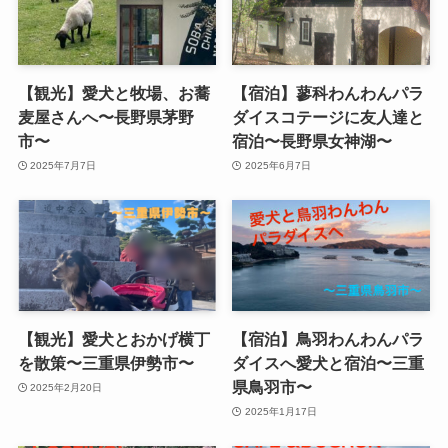
【観光】愛犬と牧場、お蕎
【宿泊】蓼科わんわんパラ
麦屋さんへ〜長野県茅野
ダイスコテージに友人達と
市〜
宿泊〜長野県女神湖〜
2025年7月7日
2025年6月7日
【観光】愛犬とおかげ横丁
【宿泊】鳥羽わんわんパラ
を散策〜三重県伊勢市〜
ダイスへ愛犬と宿泊〜三重
県鳥羽市〜
2025年2月20日
2025年1月17日