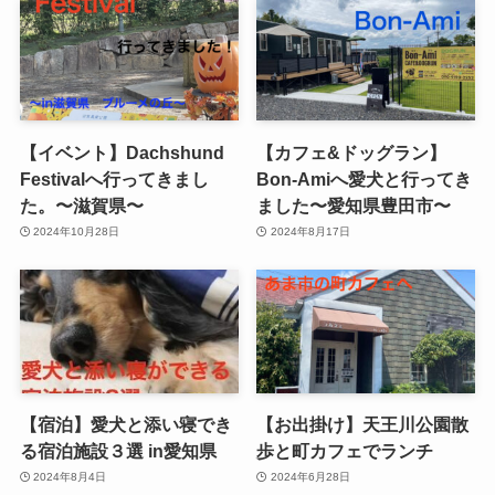
【イベント】Dachshund
【カフェ&ドッグラン】
Festivalへ行ってきまし
Bon-Amiへ愛犬と行ってき
た。〜滋賀県〜
ました〜愛知県豊田市〜
2024年10月28日
2024年8月17日
【宿泊】愛犬と添い寝でき
【お出掛け】天王川公園散
る宿泊施設３選 in愛知県
歩と町カフェでランチ
2024年8月4日
2024年6月28日