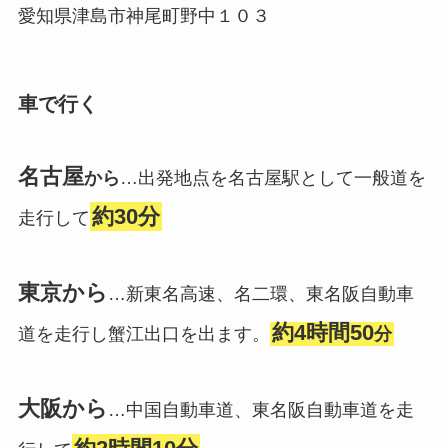
愛知県津島市神尾町野中１０３
車で行く
名古屋
から
…出発地点を名古屋駅として一般道を
約30分
走行して
東京から
…新東名高速、名二環、東名阪自動車
約4時間50
道を走行し蟹江出口を出ます。
分
大阪から
…中国自動車道、東名阪自動車道を走