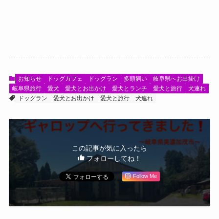
お知らせ
ドッグカフェ
ドッグラン
多頭飼い
岐阜県へお出掛け
岐阜県旅行
愛犬
愛犬とお出かけ
愛犬とランチ
愛犬と旅行
犬連れ
ドッグラン
愛犬とお出かけ
愛犬と旅行
犬連れ
この記事が気に入ったら
フォローしてね！
Follow Me