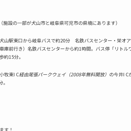
48（施設の一部が犬山市と岐阜県可児市の県境にあります）
犬山駅東口から岐阜バスで約20分 名鉄バスセンター・栄オア
車庫前行き）名鉄バスセンターから約1時間。バス停「リトル
歩約15分。
牧東I C
経由尾張パークウェイ（2008年無料開放）
の今井I 
分。
ます！