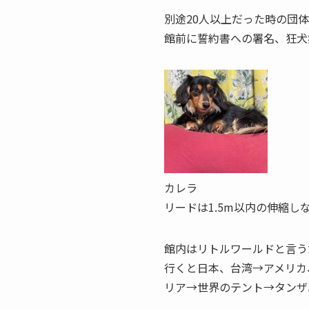
別途20人以上だった時の団
館前に誓約書への署名、狂犬
カレラ
リードは1.5m以内の伸縮
館内はリトルワールドと言う
行くと日本、台湾→アメリカ
リア→世界のテント→タンザ