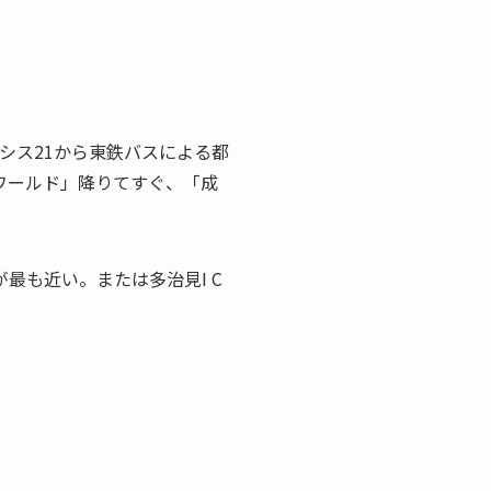
シス21から東鉄バスによる都
ワールド」降りてすぐ、「成
Cが最も近い。または多治見I C