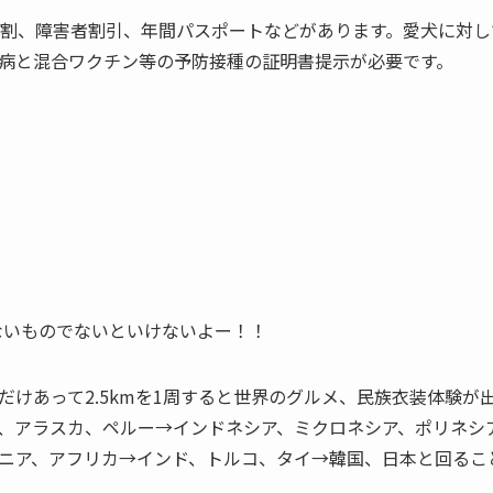
体割、障害者割引、年間パスポートなどがあります。
愛犬に対し
病と混合ワクチン等の予防接種の証明書提示が必要です。
しないものでないといけないよー！！
だけあって2.5kmを1周すると世界のグルメ、民族衣装体験が
、アラスカ、ペルー→インドネシア、ミクロネシア、ポリネシ
ニア、アフリカ→インド、トルコ、タイ→韓国、日本と回るこ