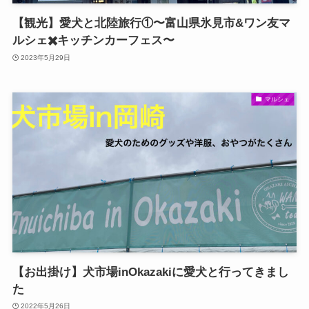
【観光】愛犬と北陸旅行①〜富山県氷見市&ワン友マ
ルシェ✖️キッチンカーフェス〜
2023年5月29日
マルシェ
【お出掛け】犬市場inOkazakiに愛犬と行ってきまし
た
2022年5月26日