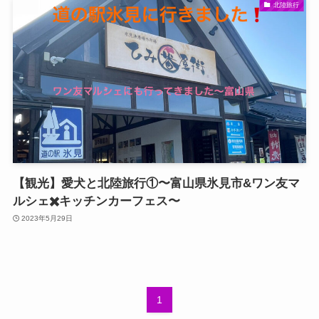
北陸旅行
【観光】愛犬と北陸旅行①〜富山県氷見市&ワン友マ
ルシェ✖️キッチンカーフェス〜
2023年5月29日
1