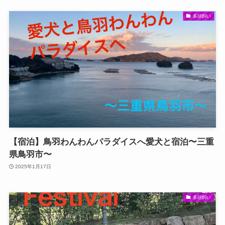
多頭飼い
【宿泊】鳥羽わんわんパラダイスへ愛犬と宿泊〜三重
県鳥羽市〜
2025年1月17日
多頭飼い