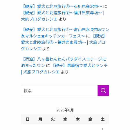
【観光】愛犬と北陸旅行②〜石川県金沢市〜
に
【観光】愛犬と北陸旅行③〜福井県東尋坊〜 |
犬旅ブログカレシエ
より
【観光】愛犬と北陸旅行①〜富山県氷見市&ワン
友マルシェ✖️キッチンカーフェス〜
に
【観光】
愛犬と北陸旅行③〜福井県東尋坊〜 | 犬旅ブロ
グカレシエ
より
【宿泊】八ヶ岳わんわんパラダイスコテージに
泊まったワン
に
【観光】馬籠宿で愛犬とランチ
| 犬旅ブログカレシエ
より
2026年8月
日
月
火
水
木
金
土
1