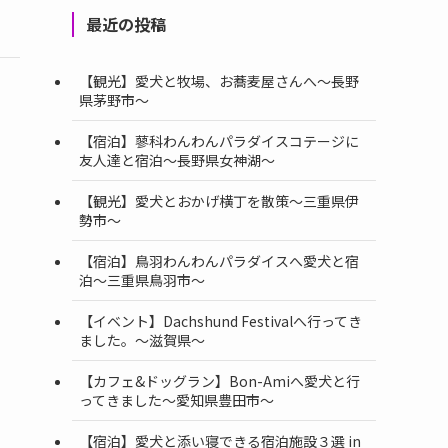
最近の投稿
【観光】愛犬と牧場、お蕎麦屋さんへ〜長野
県茅野市〜
【宿泊】蓼科わんわんパラダイスコテージに
友人達と宿泊〜長野県女神湖〜
【観光】愛犬とおかげ横丁を散策〜三重県伊
勢市〜
【宿泊】鳥羽わんわんパラダイスへ愛犬と宿
泊〜三重県鳥羽市〜
【イベント】Dachshund Festivalへ行ってき
ました。〜滋賀県〜
【カフェ&ドッグラン】Bon-Amiへ愛犬と行
ってきました〜愛知県豊田市〜
【宿泊】愛犬と添い寝できる宿泊施設３選 in