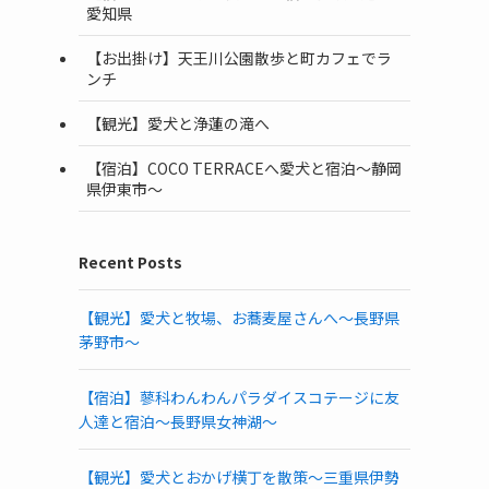
愛知県
【お出掛け】天王川公園散歩と町カフェでラ
ンチ
【観光】愛犬と浄蓮の滝へ
【宿泊】COCO TERRACEへ愛犬と宿泊〜静岡
県伊東市〜
Recent Posts
【観光】愛犬と牧場、お蕎麦屋さんへ〜長野県
茅野市〜
【宿泊】蓼科わんわんパラダイスコテージに友
人達と宿泊〜長野県女神湖〜
【観光】愛犬とおかげ横丁を散策〜三重県伊勢