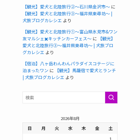
【観光】愛犬と北陸旅行②〜石川県金沢市〜
に
【観光】愛犬と北陸旅行③〜福井県東尋坊〜 |
犬旅ブログカレシエ
より
【観光】愛犬と北陸旅行①〜富山県氷見市&ワン
友マルシェ✖️キッチンカーフェス〜
に
【観光】
愛犬と北陸旅行③〜福井県東尋坊〜 | 犬旅ブロ
グカレシエ
より
【宿泊】八ヶ岳わんわんパラダイスコテージに
泊まったワン
に
【観光】馬籠宿で愛犬とランチ
| 犬旅ブログカレシエ
より
2026年8月
日
月
火
水
木
金
土
1