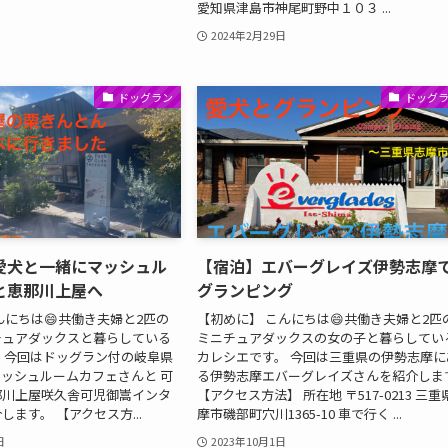
愛知県津島市神尾町野中１０３ ...
2024年2月29日
ドッグラン
ドッグ
愛犬と一緒にマッシュル
【宿泊】エバーグレイズ伊勢志摩
と恵那川上屋へ
グランピング
んにちは😄共働き夫婦と2匹の
【初めに】 こんにちは😄共働き夫婦と2匹
チュアダックスと暮らしている
ミニチュアダックスの女の子と暮らしてい
 今回はドッグラン付の岐阜県
カレシエです。 今回は三重県の伊勢志摩に
ッシュルームカフェさんと 可
る伊勢志摩エバーグレイズさんを紹介します
那川上屋咲久舎可児御嵩インタ
【アクセス方法】 所在地 〒517-0213 三重
ます。 【アクセス方...
摩市磯部町穴川1365-10 車で行く ...
日
2023年10月1日