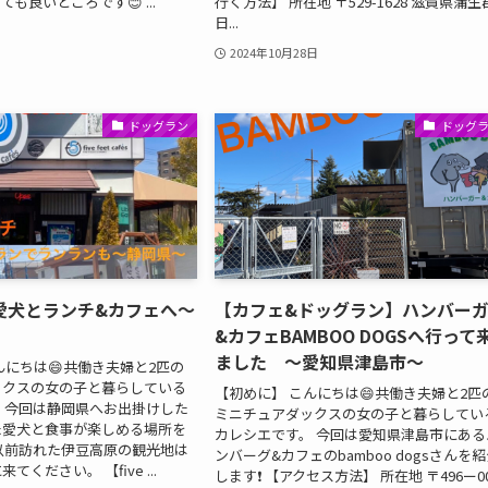
も良いところです😊 ...
行く方法】 所在地 〒529-1628 滋賀県蒲生
日...
2024年10月28日
ドッグラン
ドッグ
愛犬とランチ&カフェへ〜
【カフェ&ドッグラン】ハンバー
&カフェBAMBOO DOGSへ行って
ました 〜愛知県津島市〜
んにちは😄共働き夫婦と2匹の
ックスの女の子と暮らしている
【初めに】 こんにちは😄共働き夫婦と2匹
 今回は静岡県へお出掛けした
ミニチュアダックスの女の子と暮らしてい
た愛犬と食事が楽しめる場所を
カレシエです。 今回は愛知県津島市にある
以前訪れた伊豆高原の観光地は
ンバーグ&カフェのbamboo dogsさんを
ください。 【five ...
します❗️ 【アクセス方法】 所在地 〒496ー00