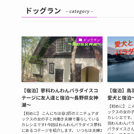
ドッグラン
– category –
ドッグラン
【宿泊】蓼科わんわんパラダイスコ
【宿泊】鳥
テージに友人達と宿泊〜長野県女神
愛犬と宿泊
湖〜
【初めに】 こ
ックスの女の
【初めに】 こんにちは😄2匹のミニチュアダ
カレシエです。
ックスの女の子と共働き夫婦で暮らしている
羽わんわんパラ
カレシエです❗️ 今回はわんわんパラダイス蓼科
パラダイスさん
にあるコテージを紹介します。 いつもは夫婦2