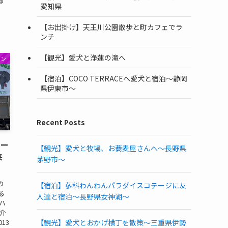
郡
愛知県
【お出掛け】天王川公園散歩と町カフェでラ
ンチ
【観光】愛犬と浄蓮の滝へ
ラン
【宿泊】COCO TERRACEへ愛犬と宿泊〜静岡
県伊東市〜
Recent Posts
ガー
【観光】愛犬と牧場、お蕎麦屋さんへ〜長野県
来
茅野市〜
の
【宿泊】蓼科わんわんパラダイスコテージに友
る
人達と宿泊〜長野県女神湖〜
ハ
紹介
13
【観光】愛犬とおかげ横丁を散策〜三重県伊勢