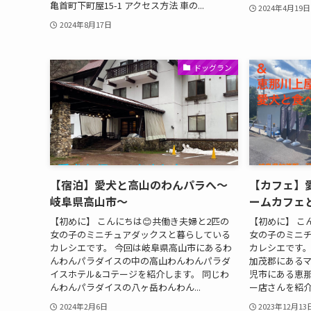
亀首町下町屋15-1 アクセス方法 車の...
2024年4月19日
2024年8月17日
ドッグラン
【宿泊】愛犬と高山のわんパラへ〜
【カフェ】
岐阜県高山市〜
ームカフェ
【初めに】 こんにちは😊共働き夫婦と2匹の
【初めに】 こ
女の子のミニチュアダックスと暮らしている
女の子のミニ
カレシエです。 今回は岐阜県高山市にあるわ
カレシエです。
んわんパラダイスの中の高山わんわんパラダ
加茂郡にあるマ
イスホテル&コテージを紹介します。 同じわ
児市にある恵
んわんパラダイスの八ヶ岳わんわん...
ー店さんを紹介し
2024年2月6日
2023年12月13