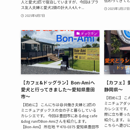
伝わってきてとて
人と愛犬2匹で宿泊していますが、今回はプラ
ス友人夫婦と愛犬2頭の計大人4人＋...
2025年1月17日
2025年6月7日
ドッグラン
【カフェ&ドッグラン】Bon-Amiへ
【カフェ】
愛犬と行ってきました〜愛知県豊田
静岡県〜
市〜
【初めに】 こ
ミニチュアダ
【初めに】 こんにちは😄共働き夫婦と2匹の
カレシエです。
ミニチュアダックスの女の子と暮らしている
際に立ち寄っ
カレシエです。 今回は豊田市にあるdog cafe
紹介します。 
&dog runのBon-Amiさんを紹介します。
こちらへ遊びに来て
【Bon-Ami】 所在地 〒470-0375 愛知県豊田市