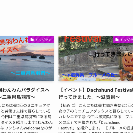
ドッグラン
ドッグ
羽わんわんパラダイスへ
【イベント】Dachshund Festiva
〜三重県鳥羽市〜
行ってきました。〜滋賀県〜
んにちは😄2匹のミニチュアダ
【初めに】 こんにちは😄共働き夫婦と2匹
子と共働き夫婦で暮らしている
女の子のミニチュアダックスと暮らしてい
 今回は三重県鳥羽市にある鳥
カレシエです😊 今回は滋賀県にある「ブ
ダイスを紹介します❗️ わんわん
メの丘」で開催された「Dachshund
はワンちゃんWelcomeなのが
Festival」を紹介します。 【ブルーメの丘