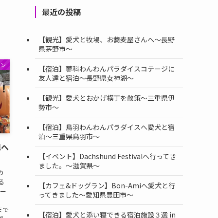
最近の投稿
【観光】愛犬と牧場、お蕎麦屋さんへ〜長野
県茅野市〜
ラン
【宿泊】蓼科わんわんパラダイスコテージに
友人達と宿泊〜長野県女神湖〜
【観光】愛犬とおかげ横丁を散策〜三重県伊
勢市〜
【宿泊】鳥羽わんわんパラダイスへ愛犬と宿
泊〜三重県鳥羽市〜
lへ
【イベント】Dachshund Festivalへ行ってき
ました。〜滋賀県〜
の
る
【カフェ&ドッグラン】Bon-Amiへ愛犬と行
ルー
ってきました〜愛知県豊田市〜
まで
【宿泊】愛犬と添い寝できる宿泊施設３選 in