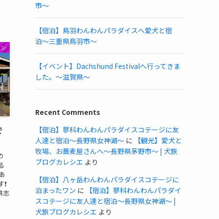
市〜
【宿泊】鳥羽わんわんパラダイスへ愛犬と宿
泊〜三重県鳥羽市〜
ラン
【イベント】Dachshund Festivalへ行ってきま
した。〜滋賀県〜
Recent Comments
で
【宿泊】蓼科わんわんパラダイスコテージに友
人達と宿泊〜長野県女神湖〜
に
【観光】愛犬と
牧場、お蕎麦屋さんへ〜長野県茅野市〜 | 犬旅
の
ブログカレシエ
より
る
あ
【宿泊】八ヶ岳わんわんパラダイスコテージに
❗️
泊まったワン
に
【宿泊】蓼科わんわんパラダイ
県志
スコテージに友人達と宿泊〜長野県女神湖〜 |
犬旅ブログカレシエ
より