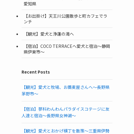
愛知県
【お出掛け】天王川公園散歩と町カフェでラ
ンチ
【観光】愛犬と浄蓮の滝へ
【宿泊】COCO TERRACEへ愛犬と宿泊〜静岡
県伊東市〜
Recent Posts
【観光】愛犬と牧場、お蕎麦屋さんへ〜長野県
茅野市〜
【宿泊】蓼科わんわんパラダイスコテージに友
人達と宿泊〜長野県女神湖〜
【観光】愛犬とおかげ横丁を散策〜三重県伊勢