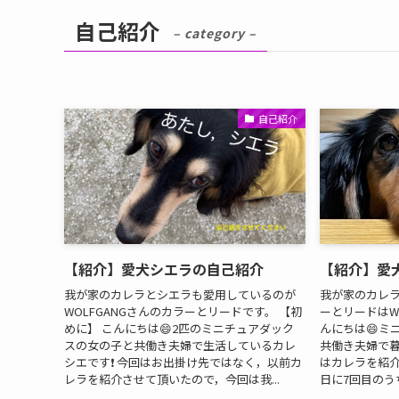
自己紹介
– category –
自己紹介
【紹介】愛犬シエラの自己紹介
【紹介】愛
我が家のカレラとシエラも愛用しているのが
我が家のカレ
WOLFGANGさんのカラーとリードです。 【初
ーとリードはWO
めに】 こんにちは😄2匹のミニチュアダック
んにちは😄ミ
スの女の子と共働き夫婦で生活しているカレ
共働き夫婦で暮
シエです❗️ 今回はお出掛け先ではなく，以前カ
はカレラを紹介し
レラを紹介させて頂いたので，今回は我...
日に7回目のう