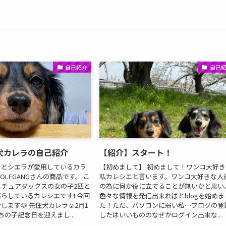
自己紹介
自己
犬カレラの自己紹介
【紹介】スタート！
ラとシエラが愛用しているカラ
【初めまして】 初めまして！ワンコ大好き
LFGANGさんの商品です。 こ
私カレシエと言います。ワンコ大好きな人
ニチュアダックスの女の子2匹と
の為に何か役に立てることが無いかと思い
らしているカレシエです❗️ 今回
色々な情報を発信出来ればとblogを始めま
ます🐶 先住犬カレラ☺️2月1
た！ただ、パソコンに弱い私…ブログの登
ちの子記念日を迎えまし...
したはいいもののなぜかログイン出来な...