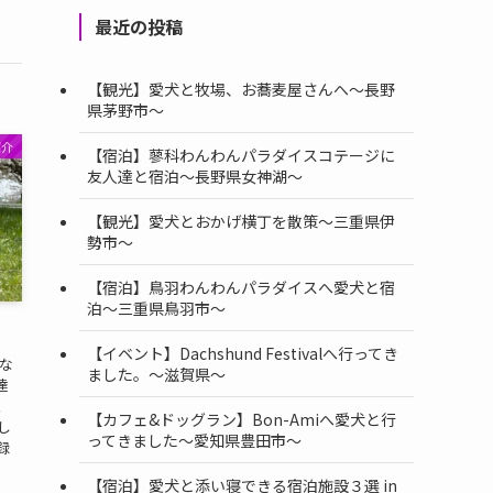
最近の投稿
【観光】愛犬と牧場、お蕎麦屋さんへ〜長野
県茅野市〜
紹介
【宿泊】蓼科わんわんパラダイスコテージに
友人達と宿泊〜長野県女神湖〜
【観光】愛犬とおかげ横丁を散策〜三重県伊
勢市〜
【宿泊】鳥羽わんわんパラダイスへ愛犬と宿
泊〜三重県鳥羽市〜
【イベント】Dachshund Festivalへ行ってき
な
ました。〜滋賀県〜
達
、
【カフェ&ドッグラン】Bon-Amiへ愛犬と行
し
ってきました〜愛知県豊田市〜
録
【宿泊】愛犬と添い寝できる宿泊施設３選 in