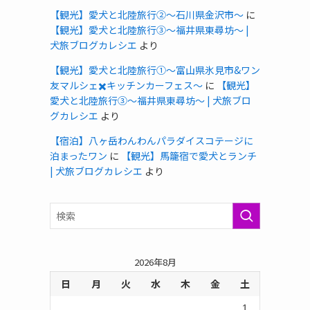
【観光】愛犬と北陸旅行②〜石川県金沢市〜
に
【観光】愛犬と北陸旅行③〜福井県東尋坊〜 |
犬旅ブログカレシエ
より
【観光】愛犬と北陸旅行①〜富山県氷見市&ワン
友マルシェ✖️キッチンカーフェス〜
に
【観光】
愛犬と北陸旅行③〜福井県東尋坊〜 | 犬旅ブロ
グカレシエ
より
【宿泊】八ヶ岳わんわんパラダイスコテージに
泊まったワン
に
【観光】馬籠宿で愛犬とランチ
| 犬旅ブログカレシエ
より
2026年8月
日
月
火
水
木
金
土
1